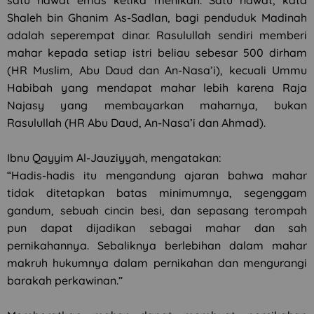
satu nawat emas ketika menikah. Satu nawat, kata
Shaleh bin Ghanim As-Sadlan, bagi penduduk Madinah
adalah seperempat dinar. Rasulullah sendiri memberi
mahar kepada setiap istri beliau sebesar 500 dirham
(HR Muslim, Abu Daud dan An-Nasa’i), kecuali Ummu
Habibah yang mendapat mahar lebih karena Raja
Najasy yang membayarkan maharnya, bukan
Rasulullah (HR Abu Daud, An-Nasa’i dan Ahmad).
Ibnu Qayyim Al-Jauziyyah, mengatakan:
“Hadis-hadis itu mengandung ajaran bahwa mahar
tidak ditetapkan batas minimumnya, segenggam
gandum, sebuah cincin besi, dan sepasang terompah
pun dapat dijadikan sebagai mahar dan sah
pernikahannya. Sebaliknya berlebihan dalam mahar
makruh hukumnya dalam pernikahan dan mengurangi
barakah perkawinan.”