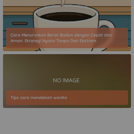
Cara Menurunkan Berat Badan dengan Cepat dan
Aman: Strategi Nyata Tanpa Diet Ekstrem
Tips cara mendekati wanita