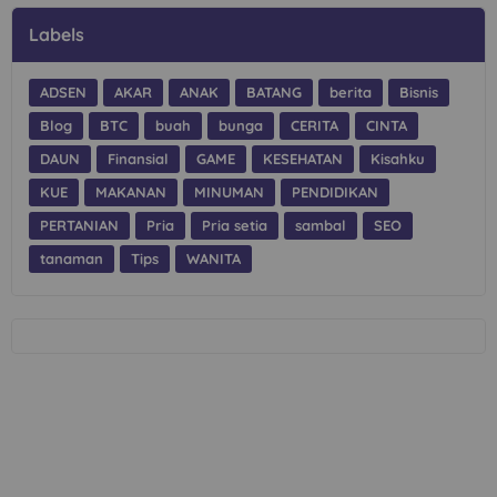
Labels
ADSEN
AKAR
ANAK
BATANG
berita
Bisnis
Blog
BTC
buah
bunga
CERITA
CINTA
DAUN
Finansial
GAME
KESEHATAN
Kisahku
KUE
MAKANAN
MINUMAN
PENDIDIKAN
PERTANIAN
Pria
Pria setia
sambal
SEO
tanaman
Tips
WANITA