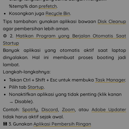
%temp% dan
prefetch
.
Kosongkan juga
Recycle Bin
.
Tips tambahan: gunakan aplikasi bawaan
Disk Cleanup
agar pembersihan lebih aman.
⚙️ 2.
Matikan Program yang Berjalan Otomatis Saat
Startup
Banyak aplikasi yang otomatis aktif saat laptop
dinyalakan. Hal ini membuat proses booting jadi
lambat.
Langkah-langkahnya:
Tekan Ctrl + Shift + Esc untuk membuka
Task Manager
.
Pilih tab
Startup
.
Nonaktifkan aplikasi yang tidak penting (klik kanan
→ Disable).
Contoh:
Spotify
,
Discord
,
Zoom
, atau
Adobe Updater
tidak harus aktif sejak awal.
💾 3. Gunakan
Aplikasi Pembersih Ringan