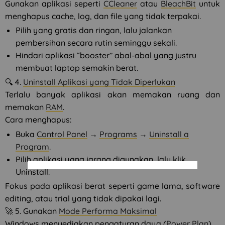
Gunakan aplikasi seperti
CCleaner
atau
BleachBit
untuk
menghapus cache, log, dan file yang tidak terpakai.
Pilih yang gratis dan ringan, lalu jalankan
pembersihan secara rutin seminggu sekali.
Hindari aplikasi “booster” abal-abal yang justru
membuat laptop semakin berat.
🔍 4.
Uninstall Aplikasi yang Tidak Diperlukan
Terlalu banyak aplikasi akan memakan ruang dan
memakan
RAM
.
Cara menghapus:
Buka
Control Panel
→
Programs
→
Uninstall a
Program
.
Pilih aplikasi yang jarang digunakan, lalu klik
Uninstall.
Fokus pada aplikasi berat seperti game lama, software
editing, atau trial yang tidak dipakai lagi.
🚀 5. Gunakan
Mode Performa Maksimal
Windows menyediakan pengaturan daya (
Power Plan
).