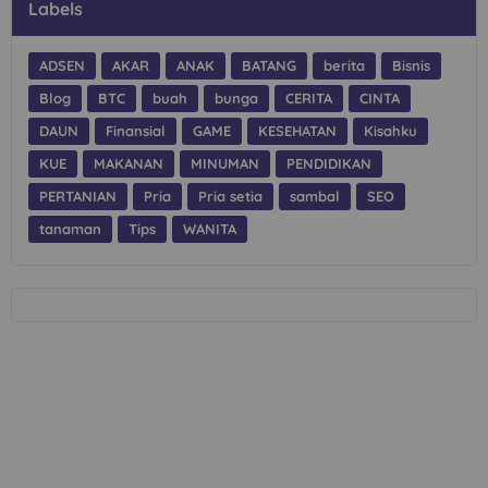
Labels
ADSEN
AKAR
ANAK
BATANG
berita
Bisnis
Blog
BTC
buah
bunga
CERITA
CINTA
DAUN
Finansial
GAME
KESEHATAN
Kisahku
KUE
MAKANAN
MINUMAN
PENDIDIKAN
PERTANIAN
Pria
Pria setia
sambal
SEO
tanaman
Tips
WANITA