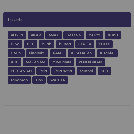
Labels
ADSEN
AKAR
ANAK
BATANG
berita
Bisnis
Blog
BTC
buah
bunga
CERITA
CINTA
DAUN
Finansial
GAME
KESEHATAN
Kisahku
KUE
MAKANAN
MINUMAN
PENDIDIKAN
PERTANIAN
Pria
Pria setia
sambal
SEO
tanaman
Tips
WANITA