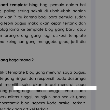
anti template blog
. bagi pemula dalam hal
g paling sering sekali di ubah-ubah adalah
mikian ? itu karena bagi para pemula sudah
log lebih bagus maka akan cepat tertarik dan
blog lama ke template blog yang baru. atau
n orang-orang yang lagi diskusi template
na keinginan yang menggebu-gebu, jadi dia
 yang bagaimana
?
dikit template blog yang menurut saya bagus.
e yang ringan dan responsif. pada dasarnya
l memilih saja. akan tetapi menurut saya
ang paling bagus. pihak blogger tentu sudah
rkualitas tinggi, mungkin ada sedikit yang
rcantik blog. seperti kode artikel terkait.
tidak ada artikel terkait.