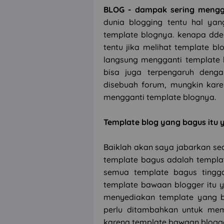
BLOG - dampak sering mengg
dunia blogging tentu hal yan
template blognya. kenapa dde
tentu jika melihat template b
langsung mengganti template 
bisa juga terpengaruh denga
disebuah forum, mungkin kare
mengganti template blognya.
Template blog yang bagus itu
Baiklah akan saya jabarkan se
template bagus adalah templat
semua template bagus tingga
template bawaan blogger itu y
menyediakan template yang be
perlu ditambahkan untuk mempe
karena template bawaan blogger 