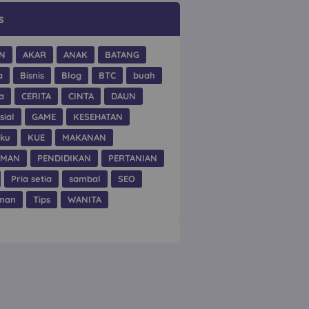
s
N
AKAR
ANAK
BATANG
a
Bisnis
Blog
BTC
buah
a
CERITA
CINTA
DAUN
sial
GAME
KESEHATAN
hku
KUE
MAKANAN
UMAN
PENDIDIKAN
PERTANIAN
Pria setia
sambal
SEO
man
Tips
WANITA