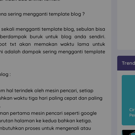
na sering mengganti template blog ?
 sekali mengganti template blog, sebulan bisa
 berdampak buruk untuk blog anda sendiri.
obot txt akan memakan waktu lama untuk
ni adalah dampak sering mengganti template
Tren
log :
 hal terindek oleh mesin pencari, setiap
an waktu tiga hari paling cepat dan paling
.
Ci
aman pertama mesin pencari seperti google
Pe
Ci
urutan halaman ke kedua bahkan ketiga.
butuhkan proses untuk mengenali atau