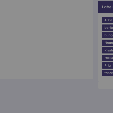
Label
ADSE
berit
bung
Finan
Kisa
MIN
Pria
tana