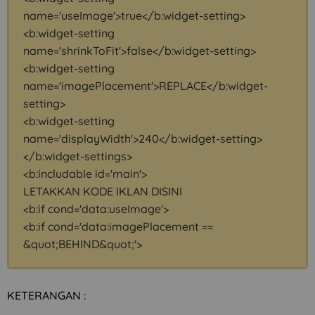
name='useImage'>true</b:widget-setting>
<b:widget-setting
name='shrinkToFit'>false</b:widget-setting>
<b:widget-setting
name='imagePlacement'>REPLACE</b:widget-
setting>
<b:widget-setting
name='displayWidth'>240</b:widget-setting>
</b:widget-settings>
<b:includable id='main'>
LETAKKAN KODE IKLAN DISINI
<b:if cond='data:useImage'>
<b:if cond='data:imagePlacement ==
&quot;BEHIND&quot;'>
KETERANGAN :