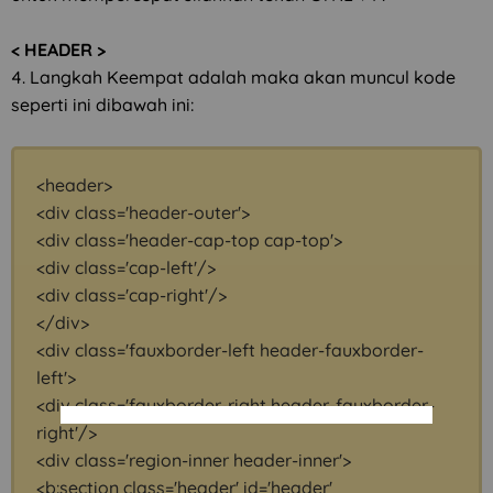
< HEADER >
4. Langkah Keempat adalah maka akan muncul kode
seperti ini dibawah ini:
<header>
<div class='header-outer'>
<div class='header-cap-top cap-top'>
<div class='cap-left'/>
<div class='cap-right'/>
</div>
<div class='fauxborder-left header-fauxborder-
left'>
<div class='fauxborder-right header-fauxborder-
right'/>
<div class='region-inner header-inner'>
<b:section class='header' id='header'