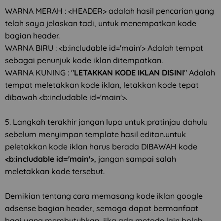
WARNA MERAH : <HEADER> adalah hasil pencarian yang
telah saya jelaskan tadi, untuk menempatkan kode
bagian header.
WARNA BIRU : <b:includable id='main'> Adalah tempat
sebagai penunjuk kode iklan ditempatkan.
WARNA KUNING : "
LETAKKAN KODE IKLAN DISINI
" Adalah
tempat meletakkan kode iklan, letakkan kode tepat
dibawah <b:includable id='main'>.
5. Langkah terakhir jangan lupa untuk pratinjau dahulu
sebelum menyimpan template hasil editan.untuk
peletakkan kode iklan harus berada DIBAWAH kode
<b:includable id='main'>
, jangan sampai salah
meletakkan kode tersebut.
Demikian tentang cara memasang kode iklan google
adsense bagian header, semoga dapat bermanfaat
bagi yang membutuhkan, jika ada metode lain boleh