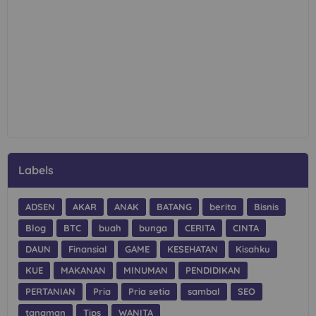
Labels
ADSEN
AKAR
ANAK
BATANG
berita
Bisnis
Blog
BTC
buah
bunga
CERITA
CINTA
DAUN
Finansial
GAME
KESEHATAN
Kisahku
KUE
MAKANAN
MINUMAN
PENDIDIKAN
PERTANIAN
Pria
Pria setia
sambal
SEO
tanaman
Tips
WANITA