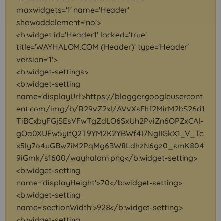
maxwidgets='1' name='Header'
showaddelement='no'>
<b:widget id='Header1' locked='true'
title='WAYHALOM.COM (Header)' type='Header'
version='1'>
<b:widget-settings>
<b:widget-setting
name='displayUrl'>https://blogger.googleusercont
ent.com/img/b/R29vZ2xl/AVvXsEhf2MirM2bS26d1
TiBCxbyFGjSEsVFwTgZdLO6SxUh2PviZn6OPZxCAI-
gOa0XUFw5yitQ2T9YM2K2YBWf4I7NgIIGkX1_V_Tc
x5ly7o4uGBw7iM2PqMg6BW8LdhzN6gz0_smK804
9iGmk/s1600/wayhalom.png</b:widget-setting>
<b:widget-setting
name='displayHeight'>70</b:widget-setting>
<b:widget-setting
name='sectionWidth'>928</b:widget-setting>
<b:widget-setting