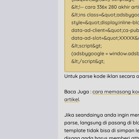
&lt;!-- cara 336x 280 akhir art
&lt;ins class=&quot;adsbygo
style=&quot;display:inline-b
data-ad-client=&quot;ca-pu
data-ad-slot=&quot;XXXXX&qu
&lt;script&gt;
(adsbygoogle = window.adsbyg
&lt;/script&gt;
Untuk parse kode iklan secara o
Baca Juga :
cara memasang kode 
artikel
.
Jika seandainya anda ingin me
parse, langsung di pasang di b
template tidak bisa di simpan 
disana anda harus memberi attri