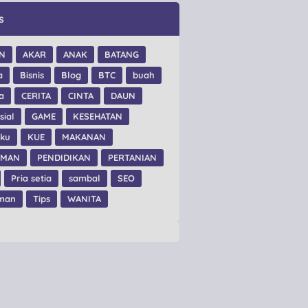
s
N
AKAR
ANAK
BATANG
a
Bisnis
Blog
BTC
buah
a
CERITA
CINTA
DAUN
sial
GAME
KESEHATAN
hku
KUE
MAKANAN
UMAN
PENDIDIKAN
PERTANIAN
Pria setia
sambal
SEO
man
Tips
WANITA