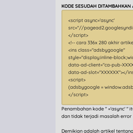
KODE SESUDAH DITAMBAHKAN 
<script async='async'
src="//pagead2.googlesyndi
</script>
<!-- cara 336x 280 akhir artike
<ins class="adsbygoogle"
style="display:inline-block;w
data-ad-client="ca-pub-XXX
data-ad-slot="XXXXXX"></in
<script>
(adsbygoogle = window.adsbyg
</script>
Penambahan kode " ='async' " i
dan tidak terjadi masalah erro
Demikian adalah artikel tentang