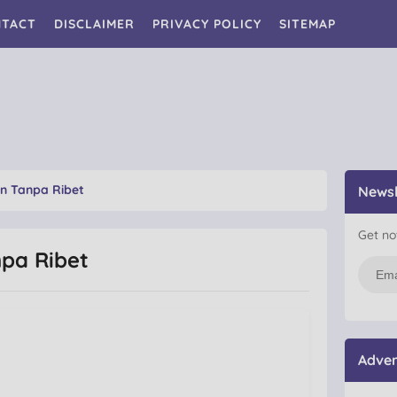
TACT
DISCLAIMER
PRIVACY POLICY
SITEMAP
an Tanpa Ribet
Newsl
Get no
npa Ribet
Adver