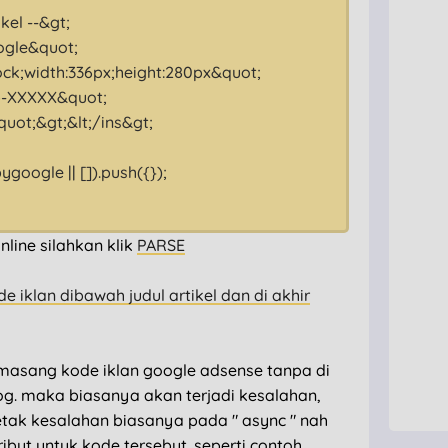
ikel --&gt;
ogle&quot;
lock;width:336px;height:280px&quot;
b-XXXXX&quot;
ot;&gt;&lt;/ins&gt;
oogle || []).push({});
nline silahkan klik
PARSE
iklan dibawah judul artikel dan di akhir
masang kode iklan google adsense tanpa di
log. maka biasanya akan terjadi kesalahan,
letak kesalahan biasanya pada " async " nah
but untuk kode tersebut. seperti contoh