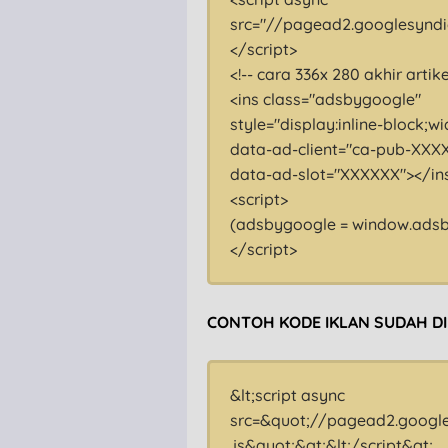
src="//pagead2.googlesyndi
</script>
<!-- cara 336x 280 akhir artike
<ins class="adsbygoogle"
style="display:inline-block;w
data-ad-client="ca-pub-XXX
data-ad-slot="XXXXXX"></in
<script>
(adsbygoogle = window.adsbyg
</script>
CONTOH KODE IKLAN SUDAH DI
&lt;script async
src=&quot;//pagead2.googl
.js&quot;&gt;&lt;/script&gt;