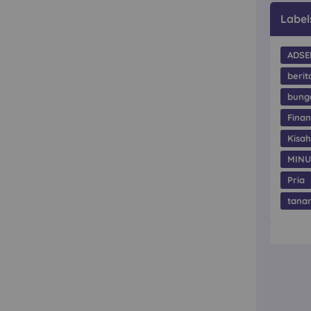
Label
ADSE
berit
bung
Finan
Kisa
MIN
Pria
tana