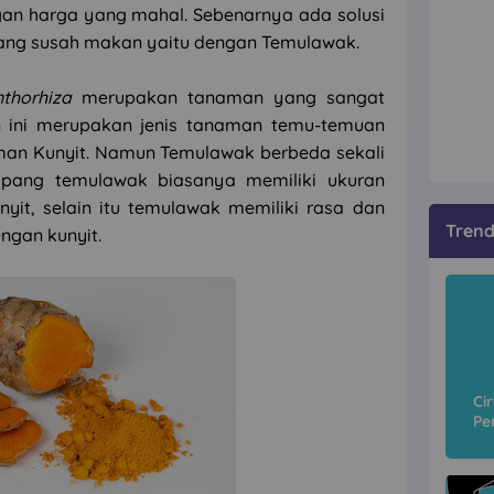
gan harga yang mahal. Sebenarnya ada solusi
ang susah makan yaitu dengan Temulawak.
thorhiza
merupakan tanaman yang sangat
n ini merupakan jenis tanaman temu-temuan
man Kunyit. Namun Temulawak berbeda sekali
mpang temulawak biasanya memiliki ukuran
nyit, selain itu temulawak memiliki rasa dan
Tren
ngan kunyit.
Ci
Pe
Ci