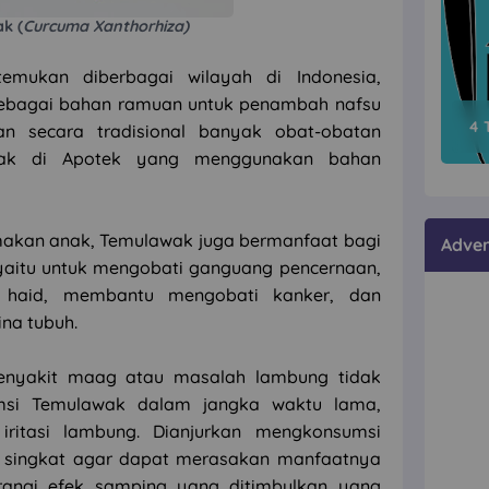
k (
Curcuma Xanthorhiza)
mukan diberbagai wilayah di Indonesia,
sebagai bahan ramuan untuk penambah nafsu
4 
an secara tradisional banyak obat-obatan
ak di Apotek yang menggunakan bahan
makan anak, Temulawak juga bermanfaat bagi
Adver
yaitu untuk mengobati ganguang pencernaan,
 haid, membantu mengobati kanker, dan
na tubuh.
enyakit maag atau masalah lambung tidak
msi Temulawak dalam jangka waktu lama,
ritasi lambung. Dianjurkan mengkonsumsi
 singkat agar dapat merasakan manfaatnya
rangi efek samping yang ditimbulkan yang