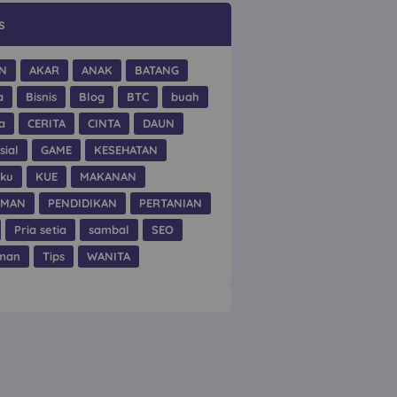
s
N
AKAR
ANAK
BATANG
a
Bisnis
Blog
BTC
buah
a
CERITA
CINTA
DAUN
sial
GAME
KESEHATAN
hku
KUE
MAKANAN
UMAN
PENDIDIKAN
PERTANIAN
Pria setia
sambal
SEO
man
Tips
WANITA