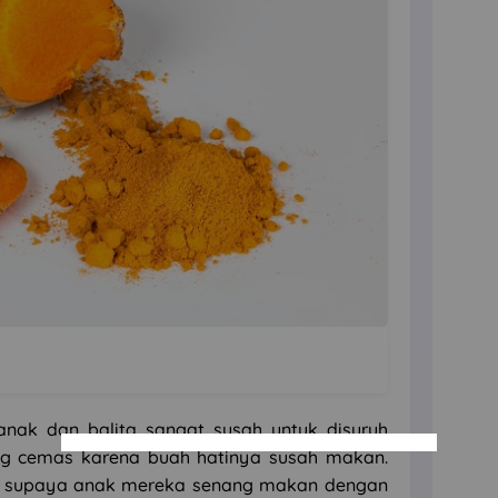
anak dan balita sangat susah untuk disuruh
g cemas karena buah hatinya susah makan.
an supaya anak mereka senang makan dengan