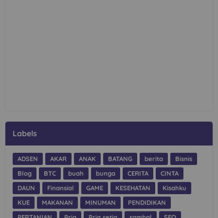
Labels
ADSEN
AKAR
ANAK
BATANG
berita
Bisnis
Blog
BTC
buah
bunga
CERITA
CINTA
DAUN
Finansial
GAME
KESEHATAN
Kisahku
KUE
MAKANAN
MINUMAN
PENDIDIKAN
PERTANIAN
Pria
Pria setia
sambal
SEO