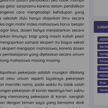
u gelarmu dalam pendidikan jika tidak mampu
ja gelar sarjanamu karena dalam pendidikan
 mengenai cara menghadapi kehidupan yang
a sekolah dulu hanya diajarkan ilmu secara
jika ingin mahir maka mahasiswa harus belajar
Label
 agar bisa, dosen hanya menjabarkan secara
rkan ilmunya. bagi yang masih kuliah pasti
ADSE
mengajarkan sampai ekspert itu bagus sekali
berit
ai ekspert mengajari mahasiswa, karena dosen
a pembelajaran yang dijelaskan secara umum
bung
ntung mahasiswa masing-masing.
Finan
Kisa
apatkan pekerjaan adalah mungkin dibilang
MIN
mal atau umum seperti layaknya pekerjaan
Pria
an memiliki nama, pada waktu itu tidak salah
wongan pekerjaan di koran tepatnya hari sabtu
tana
ang memasang pekerjaan di koran. isenglah
oran dengan teman saya yang bernama dodi