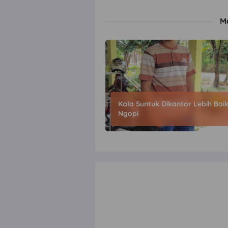
M
Kala Suntuk Dikantor Lebih Bai
Ngopi