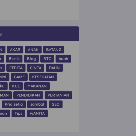
s
N
AKAR
ANAK
BATANG
a
Bisnis
Blog
BTC
buah
a
CERITA
CINTA
DAUN
sial
GAME
KESEHATAN
hku
KUE
MAKANAN
UMAN
PENDIDIKAN
PERTANIAN
Pria setia
sambal
SEO
man
Tips
WANITA