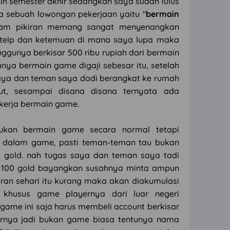
sih semester akhir sedangkan saya sudah lulus
da sebuah lowongan pekerjaan yaitu "
bermain
alam pikiran memang sangat menyenangkan
i telp dan ketemuan di mana saya lupa maka
ggunya berkisar 500 ribu rupiah dari bermain
nya bermain game digaji sebesar itu, setelah
aya dan teman saya dodi berangkat ke rumah
t, sesampai disana disana ternyata ada
kerja bermain game.
 bukan bermain game secara normal tetapi
i dalam game, pasti teman-teman tau bukan
 gold. nah tugas saya dan teman saya tadi
tu 100 gold bayangkan susahnya minta ampun
toran sehari itu kurang maka akan diakumulasi
 khusus game playernya dari luar negeri
game ini saja harus membeli account berkisar
rnya jadi bukan game biasa tentunya nama