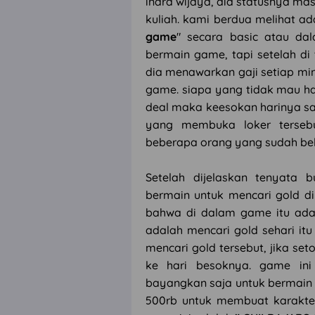
indra wijaya, dia statusnya ma
kuliah. kami berdua melihat a
game
" secara basic atau d
bermain game, tapi setelah d
dia menawarkan gaji setiap min
game. siapa yang tidak mau ha
deal maka keesokan harinya s
yang membuka loker tersebu
beberapa orang yang sudah be
Setelah dijelaskan tenyata
bermain untuk mencari gold d
bahwa di dalam game itu ada
adalah mencari gold sehari i
mencari gold tersebut, jika se
ke hari besoknya. game ini
bayangkan saja untuk bermain 
500rb untuk membuat karakte