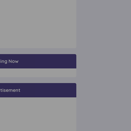
ding Now
tisement