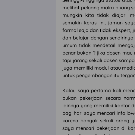
Setinggi-tingginya status ata
melihat peluang maka buang sa
mungkin kita tidak diajari
semakin keras ini, jaman say
formal saja dan tidak ekspert, 
dan belajar dengan sendirinya
umum tidak mendetail mengaja
benar bukan ? jika dosen mau 
tapi jarang sekali dosen samp
juga memiliki modul atau medi
untuk pengembangan itu terga
Kalau saya pertama kali mend
bukan pekerjaan secara nor
lainnya yang memiliki kantor d
pagi hari saya mencari info lo
karena banyak sekali orang y
saya mencari pekerjaan di k