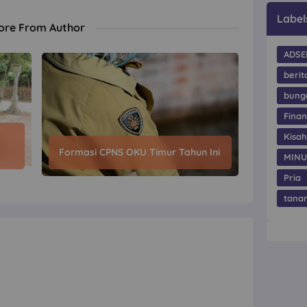
Label
ore From Author
ADSE
berit
bung
Finan
Kisa
k
Formasi CPNS OKU Timur Tahun Ini
MIN
Pria
tana