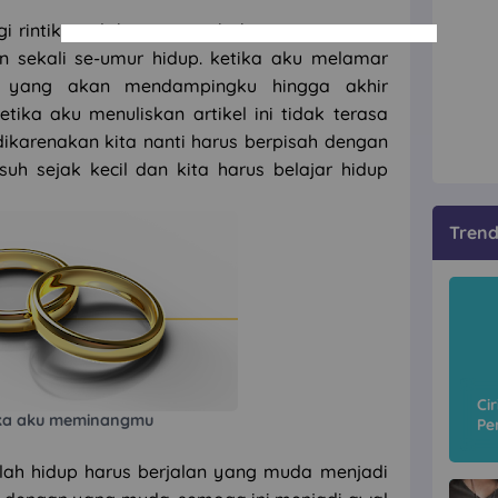
gi rintik-rintik hujan, rasa bahagia yang saya
 sekali se-umur hidup. ketika aku melamar
ku yang akan mendampingku hingga akhir
tika aku menuliskan artikel ini tidak terasa
 dikarenakan kita nanti harus berpisah dengan
h sejak kecil dan kita harus belajar hidup
Tren
Ci
ika aku meminangmu
Pe
Ci
ilah hidup harus berjalan yang muda menjadi