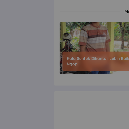
M
Kala Suntuk Dikantor Lebih Bai
Ngopi