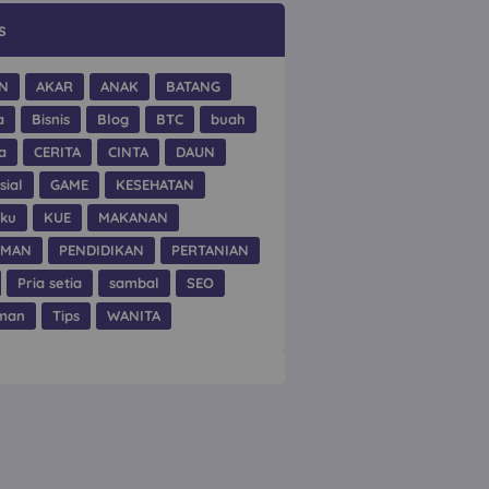
s
N
AKAR
ANAK
BATANG
a
Bisnis
Blog
BTC
buah
a
CERITA
CINTA
DAUN
sial
GAME
KESEHATAN
hku
KUE
MAKANAN
UMAN
PENDIDIKAN
PERTANIAN
Pria setia
sambal
SEO
man
Tips
WANITA