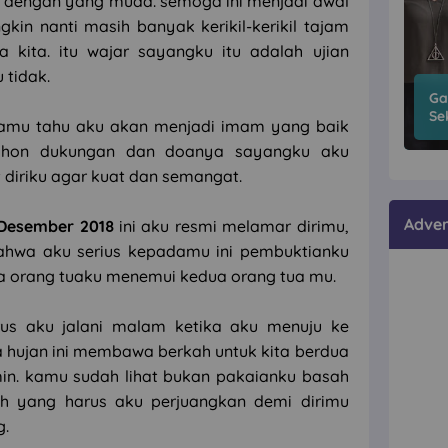
i dengan yang muda. semoga ini menjadi awal
kin nanti masih banyak kerikil-kerikil tajam
 kita. itu wajar sayangku itu adalah ujian
 tidak.
Ga
Se
kamu tahu aku akan menjadi imam yang baik
 mohon dukungan dan doanya sayangku aku
 diriku agar kuat dan semangat.
Adver
 Desember 2018
ini aku resmi melamar dirimu,
ahwa aku serius kepadamu ini pembuktianku
a orang tuaku menemui kedua orang tua mu.
us aku jalani malam ketika aku menuju ke
a hujan ini membawa berkah untuk kita berdua
in. kamu sudah lihat bukan pakaianku basah
ah yang harus aku perjuangkan demi dirimu
g.