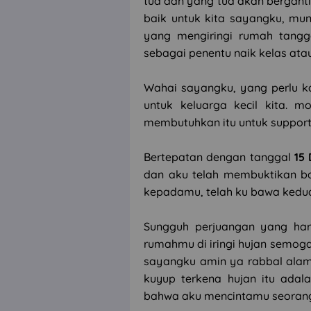
tua dan yang tua akan bergant
baik untuk kita sayangku, mung
yang mengiringi rumah tangga
sebagai penentu naik kelas atau
Wahai sayangku, yang perlu 
untuk keluarga kecil kita.
membutuhkan itu untuk support
Bertepatan dengan tanggal
15
dan aku telah membuktikan b
kepadamu, telah ku bawa kedu
Sungguh perjuangan yang har
rumahmu di iringi hujan semog
sayangku amin ya rabbal alam
kuyup terkena hujan itu adal
bahwa aku mencintamu seoran