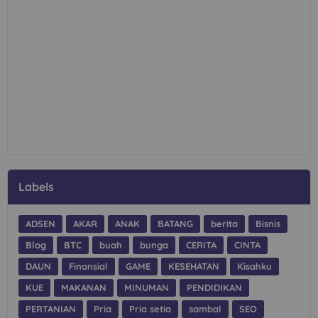
Labels
ADSEN
AKAR
ANAK
BATANG
berita
Bisnis
Blog
BTC
buah
bunga
CERITA
CINTA
DAUN
Finansial
GAME
KESEHATAN
Kisahku
KUE
MAKANAN
MINUMAN
PENDIDIKAN
PERTANIAN
Pria
Pria setia
sambal
SEO