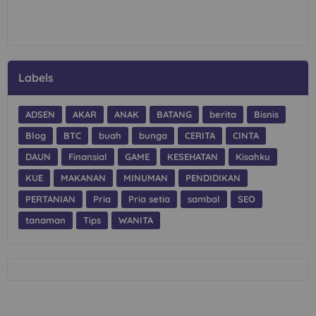
Labels
ADSEN
AKAR
ANAK
BATANG
berita
Bisnis
Blog
BTC
buah
bunga
CERITA
CINTA
DAUN
Finansial
GAME
KESEHATAN
Kisahku
KUE
MAKANAN
MINUMAN
PENDIDIKAN
PERTANIAN
Pria
Pria setia
sambal
SEO
tanaman
Tips
WANITA