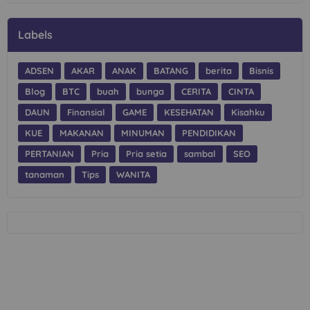
Labels
ADSEN
AKAR
ANAK
BATANG
berita
Bisnis
Blog
BTC
buah
bunga
CERITA
CINTA
DAUN
Finansial
GAME
KESEHATAN
Kisahku
KUE
MAKANAN
MINUMAN
PENDIDIKAN
PERTANIAN
Pria
Pria setia
sambal
SEO
tanaman
Tips
WANITA