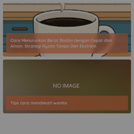
Cara Menurunkan Berat Badan dengan Cepat dan
Aman: Strategi Nyata Tanpa Diet Ekstrem
Tips cara mendekati wanita