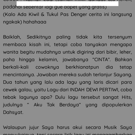
padahal sebentar lagi gue dapet yang gratis)
(Kalo Ada Kiwil & Tukul Pas Denger cerita ini langsung
ngakak) hahahaaa
Baiklah, Sedikitnya paling tidak kita tersenyum
membaca kisah ini, tetapi coba tanyakan mengapa
wanita begitu mudahnya untuk digiring dari bibir, leher,
paha hingga kelamin, jawabanya “CINTA”. Bahkan
berkali-kali cowoknya berkhianatpun dia tetap
mencintainya. Jawaban mereka sudah terlanjur Sayang.
Dua tahun yang lalu ada lagu yang laris dicari para
cewek galau, yaitu Lagu dari INDAH DEWI PERTIWI, coba
tebak lagunya apa? Dulu lagu tersebut sangat Hits,
judulnya “ Aku Tak Berdaya” yang dipopulerkan
Dahsyat.
Walaupun jujur Saya harus akui secara Musik Saya
menyukainya, tapi secara lirik lagu ini menggambarkan