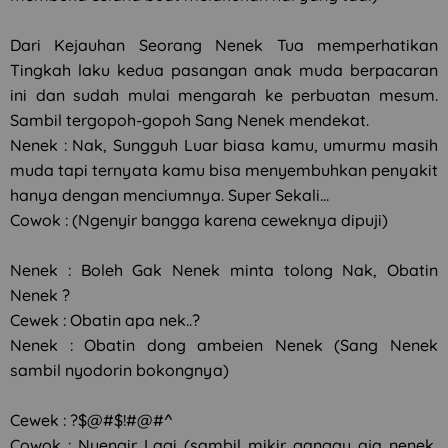
Dari Kejauhan Seorang Nenek Tua memperhatikan
Tingkah laku kedua pasangan anak muda berpacaran
ini dan sudah mulai mengarah ke perbuatan mesum.
Sambil tergopoh-gopoh Sang Nenek mendekat.
Nenek : Nak, Sungguh Luar biasa kamu, umurmu masih
muda tapi ternyata kamu bisa menyembuhkan penyakit
hanya dengan menciumnya. Super Sekali…
Cowok : (Ngenyir bangga karena ceweknya dipuji)
Nenek : Boleh Gak Nenek minta tolong Nak, Obatin
Nenek ?
Cewek : Obatin apa nek..?
Nenek : Obatin dong ambeien Nenek (Sang Nenek
sambil nyodorin bokongnya)
Cewek : ?$@#$!#@#^
Cowok : Nyengir Lagi (sambil mikir ganggu aja nenek,