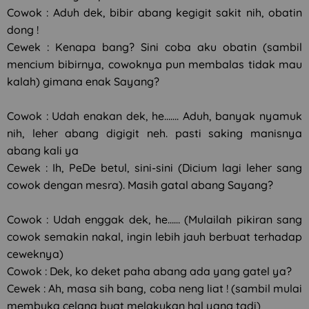
Cowok : Aduh dek, bibir abang kegigit sakit nih, obatin
dong !
Cewek : Kenapa bang? Sini coba aku obatin (sambil
mencium bibirnya, cowoknya pun membalas tidak mau
kalah) gimana enak Sayang?
Cowok : Udah enakan dek, he……. Aduh, banyak nyamuk
nih, leher abang digigit neh. pasti saking manisnya
abang kali ya
Cewek : Ih, PeDe betul, sini-sini (Dicium lagi leher sang
cowok dengan mesra). Masih gatal abang Sayang?
Cowok : Udah enggak dek, he…… (Mulailah pikiran sang
cowok semakin nakal, ingin lebih jauh berbuat terhadap
ceweknya)
Cowok : Dek, ko deket paha abang ada yang gatel ya?
Cewek : Ah, masa sih bang, coba neng liat ! (sambil mulai
membuka celana buat melakukan hal yang tadi)