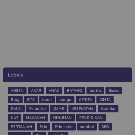
Labels
ADSEN
AKAR
ANAK
BATANG
berita
Bisnis
Blog
BTC
buah
bunga
CERITA
CINTA
DAUN
Finansial
GAME
KESEHATAN
Kisahku
KUE
MAKANAN
MINUMAN
PENDIDIKAN
PERTANIAN
Pria
Pria setia
sambal
SEO