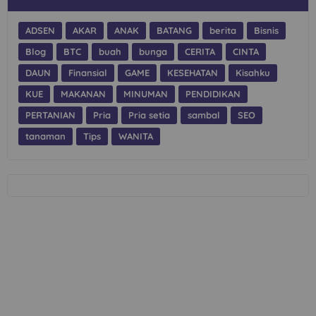
ADSEN
AKAR
ANAK
BATANG
berita
Bisnis
Blog
BTC
buah
bunga
CERITA
CINTA
DAUN
Finansial
GAME
KESEHATAN
Kisahku
KUE
MAKANAN
MINUMAN
PENDIDIKAN
PERTANIAN
Pria
Pria setia
sambal
SEO
tanaman
Tips
WANITA