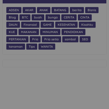
ADSEN
AKAR
ANAK
BATANG
berita
Bisnis
Blog
BTC
buah
bunga
CERITA
CINTA
DAUN
Finansial
GAME
KESEHATAN
Kisahku
KUE
MAKANAN
MINUMAN
PENDIDIKAN
PERTANIAN
Pria
Pria setia
sambal
SEO
tanaman
Tips
WANITA