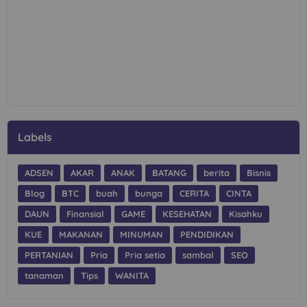
Labels
ADSEN
AKAR
ANAK
BATANG
berita
Bisnis
Blog
BTC
buah
bunga
CERITA
CINTA
DAUN
Finansial
GAME
KESEHATAN
Kisahku
KUE
MAKANAN
MINUMAN
PENDIDIKAN
PERTANIAN
Pria
Pria setia
sambal
SEO
tanaman
Tips
WANITA