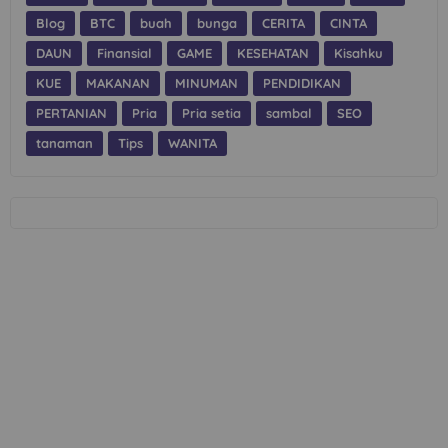
Blog
BTC
buah
bunga
CERITA
CINTA
DAUN
Finansial
GAME
KESEHATAN
Kisahku
KUE
MAKANAN
MINUMAN
PENDIDIKAN
PERTANIAN
Pria
Pria setia
sambal
SEO
tanaman
Tips
WANITA