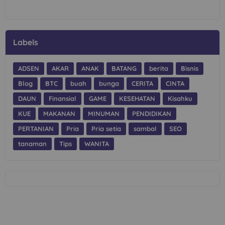
Labels
ADSEN
AKAR
ANAK
BATANG
berita
Bisnis
Blog
BTC
buah
bunga
CERITA
CINTA
DAUN
Finansial
GAME
KESEHATAN
Kisahku
KUE
MAKANAN
MINUMAN
PENDIDIKAN
PERTANIAN
Pria
Pria setia
sambal
SEO
tanaman
Tips
WANITA