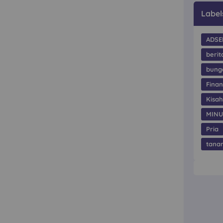
Label
ADSE
berit
bung
Finan
Kisa
MIN
Pria
tana