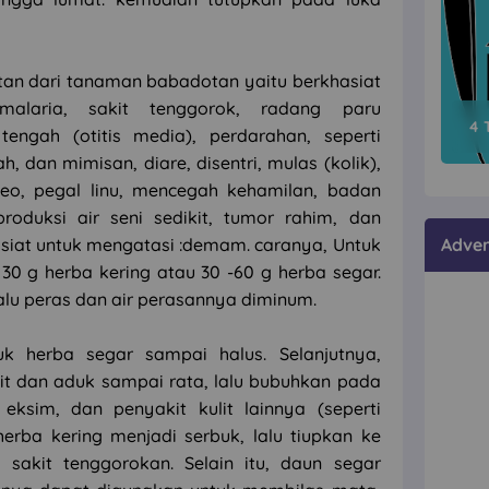
an dari tanaman babadotan yaitu berkhasiat
malaria, sakit tenggorok, radang paru
4 
tengah (otitis media), perdarahan, seperti
, dan mimisan, diare, disentri, mulas (kolik),
eo, pegal linu, mencegah kehamilan, badan
produksi air seni sedikit, tumor rahim, dan
siat untuk mengatasi :demam. caranya, Untuk
Adver
30 g herba kering atau 30 -60 g herba segar.
lalu peras dan air perasannya diminum.
k herba segar sampai halus. Selanjutnya,
t dan aduk sampai rata, lalu bubuhkan pada
eksim, dan penyakit kulit lainnya (seperti
 herba kering menjadi serbuk, lalu tiupkan ke
sakit tenggorokan. Selain itu, daun segar