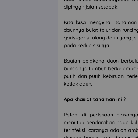
dipinggir jalan setapak.
Kita bisa mengenali tanaman b
daunnya bulat telur dan runci
garis-garis tulang daun yang je
pada kedua sisinya.
Bagian belakang daun berbulu
bunganya tumbuh berkelompok 
putih dan putih kebiruan, ter
ketiak daun.
Apa khasiat tanaman ini ?
Petani di pedesaan biasany
menutup pendarahan pada kulit
terinfeksi. caranya adalah am
dengan bersih, dan direbus 