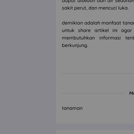
dapat diseduh dan air seduha
sakit perut, dan mencuci luka.
demikian adalah manfaat tana
untuk share artikel ini ag
membutuhkan informasi ten
berkunjung.
M
tanaman