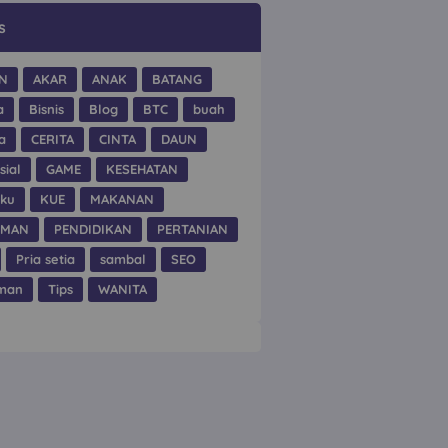
s
N
AKAR
ANAK
BATANG
a
Bisnis
Blog
BTC
buah
a
CERITA
CINTA
DAUN
sial
GAME
KESEHATAN
hku
KUE
MAKANAN
UMAN
PENDIDIKAN
PERTANIAN
Pria setia
sambal
SEO
man
Tips
WANITA