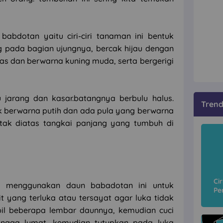
abdotan yaitu ciri-ciri tanaman ini bentuk
ng pada bagian ujungnya, bercak hijau dengan
las dan berwarna kuning muda, serta bergerigi
 jarang dan kasar.batangnya berbulu halus.
Tren
berwarna putih dan ada pula yang berwarna
letak diatas tangkai panjang yang tumbuh di
Ci
a menggunakan daun babadotan ini untuk
Pe
Ci
 yang terluka atau tersayat agar luka tidak
bil beberapa lembar daunnya, kemudian cuci
hingga lumat. kemudian tutupkan pada luka